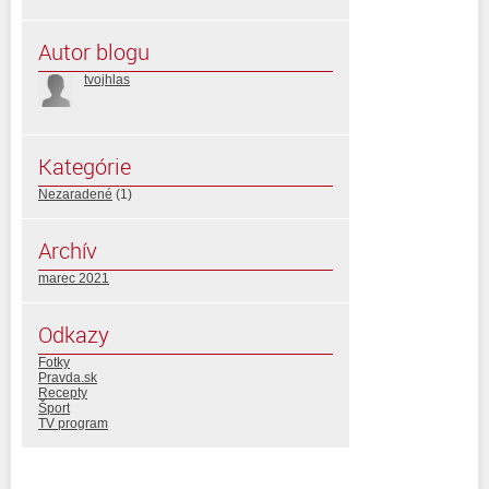
Autor blogu
tvojhlas
Kategórie
Nezaradené
(1)
Archív
marec 2021
Odkazy
Fotky
Pravda.sk
Recepty
Šport
TV program