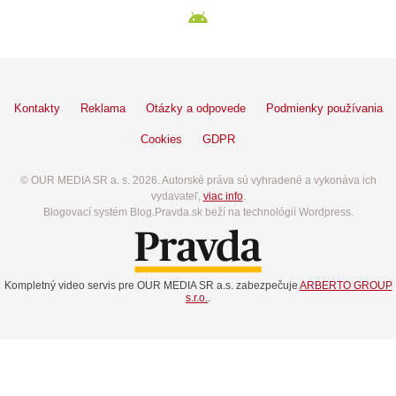
Kontakty
Reklama
Otázky a odpovede
Podmienky používania
Cookies
GDPR
© OUR MEDIA SR a. s. 2026. Autorské práva sú vyhradené a vykonáva ich
vydavateľ,
viac info
.
Blogovací systém Blog.Pravda.sk beží na technológií Wordpress.
Kompletný video servis pre OUR MEDIA SR a.s. zabezpečuje
ARBERTO GROUP
s.r.o.
.