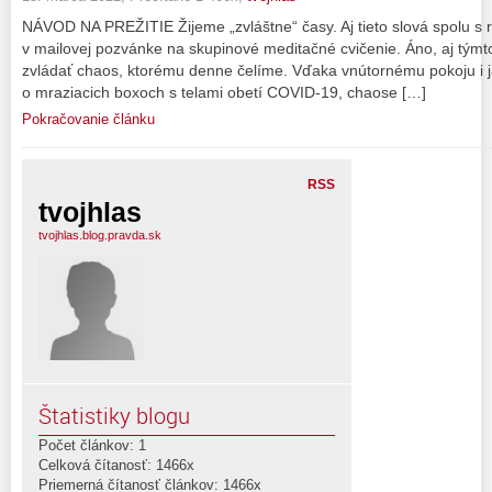
NÁVOD NA PREŽITIE Žijeme „zvláštne“ časy. Aj tieto slová spolu s 
v mailovej pozvánke na skupinové meditačné cvičenie. Áno, aj tý
zvládať chaos, ktorému denne čelíme. Vďaka vnútornému pokoju i 
o mraziacich boxoch s telami obetí COVID-19, chaose […]
Pokračovanie článku
RSS
tvojhlas
tvojhlas.blog.pravda.sk
Štatistiky blogu
Počet článkov: 1
Celková čítanosť: 1466x
Priemerná čítanosť článkov: 1466x