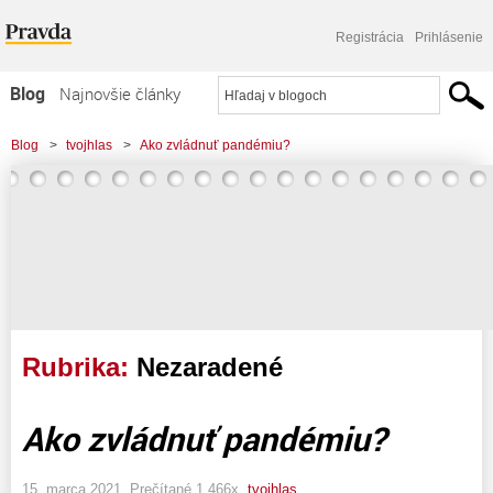
Registrácia
Prihlásenie
Blog
Najnovšie články
Najčítanejšie články
Blog
>
tvojhlas
>
Ako zvládnuť pandémiu?
Najkomentovanejšie články
Zoznam blogov
Komerčné blogy
Rubrika:
Nezaradené
Ako zvládnuť pandémiu?
15. marca 2021, Prečítané 1 466x,
tvojhlas